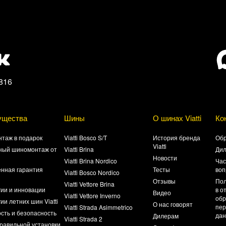
816
ущества
Шины
О шинах Viatti
Ко
таж в подарок
Viatti Bosco S/T
История бренда
Обр
Viatti
ный шиномонтаж от
Viatti Brina
Ди
Новости
Viatti Brina Nordico
Час
нная гарантия
Тесты
воп
Viatti Bosco Nordico
а
Отзывы
Пол
Viatti Vettore Brina
гии и инновации
в о
Видео
Viatti Vettore Inverno
обр
ии летних шин Viatti
О нас говорят
пер
Viatti Strada Asimmetrico
сть и безопасность
да
Дилерам
Viatti Strada 2
равильной установки