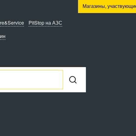
Магазины, участвующи
re&Service
PitStop на АЗС
зин