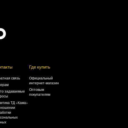
нтакты
Где купить
атная связь
Официальный
интернет-магазин
лерам
Оптовым
то задаваемые
покупателям
росы
итика ТД «Кама»
тношении
аботки
сональных
нных