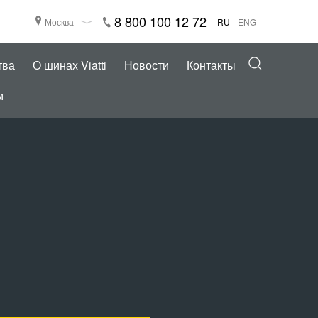
8 800 100 12 72
Москва
RU
ENG
тва
О шинах Viatti
Новости
Контакты
м