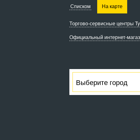
Списком
На карте
Торгово-сервисные
центры Ty
Официальный интернет-мага