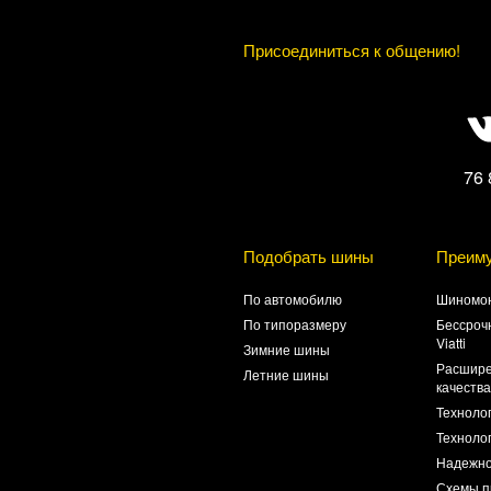
Присоединиться к общению!
76 
Подобрать шины
Преим
По автомобилю
Шиномон
По типоразмеру
Бессроч
Viatti
Зимние шины
Расшире
Летние шины
качеств
Техноло
Технолог
Надежно
Схемы п