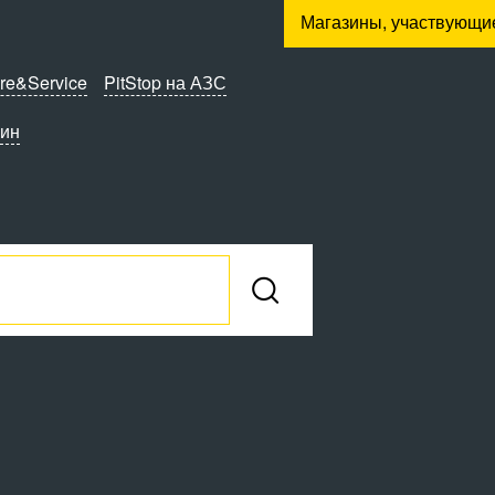
Магазины, участвующи
re&Service
PitStop на АЗС
зин