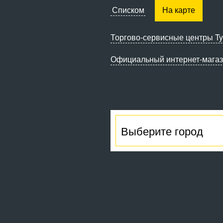
Списком
На карте
Торгово-сервисные
центры Ty
Официальный интернет-мага