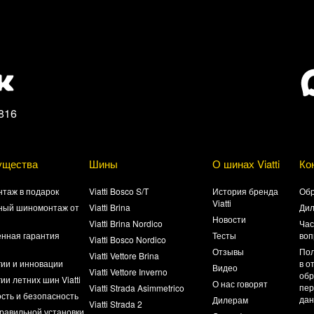
816
ущества
Шины
О шинах Viatti
Ко
таж в подарок
Viatti Bosco S/T
История бренда
Обр
Viatti
ный шиномонтаж от
Viatti Brina
Ди
Новости
Viatti Brina Nordico
Час
нная гарантия
Тесты
воп
Viatti Bosco Nordico
а
Отзывы
Пол
Viatti Vettore Brina
гии и инновации
в о
Видео
Viatti Vettore Inverno
обр
ии летних шин Viatti
О нас говорят
пер
Viatti Strada Asimmetrico
сть и безопасность
да
Дилерам
Viatti Strada 2
равильной установки