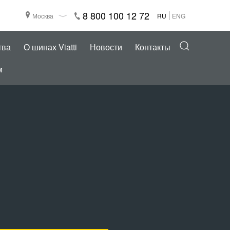
8 800 100 12 72
Москва
RU
ENG
тва
О шинах Viatti
Новости
Контакты
м