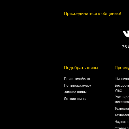
Присоединиться к общению!
76 
Подобрать шины
Преим
По автомобилю
Шиномон
По типоразмеру
Бессроч
Viatti
Зимние шины
Расшире
Летние шины
качеств
Техноло
Технолог
Надежно
Схемы п