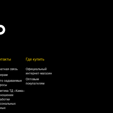
нтакты
Где купить
атная связь
Официальный
интернет-магазин
лерам
Оптовым
то задаваемые
покупателям
росы
итика ТД «Кама»
тношении
аботки
сональных
нных