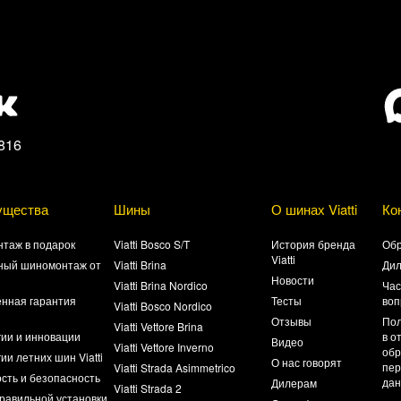
816
ущества
Шины
О шинах Viatti
Ко
таж в подарок
Viatti Bosco S/T
История бренда
Обр
Viatti
ный шиномонтаж от
Viatti Brina
Ди
Новости
Viatti Brina Nordico
Час
нная гарантия
Тесты
воп
Viatti Bosco Nordico
а
Отзывы
Пол
Viatti Vettore Brina
гии и инновации
в о
Видео
Viatti Vettore Inverno
обр
ии летних шин Viatti
О нас говорят
пер
Viatti Strada Asimmetrico
сть и безопасность
да
Дилерам
Viatti Strada 2
равильной установки