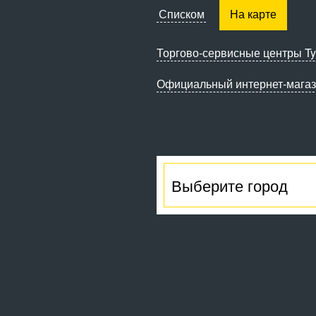
Списком
На карте
Торгово-сервисные
центры Ty
Официальный интернет-мага