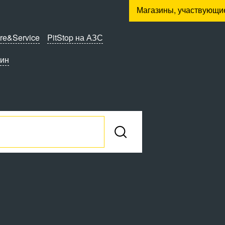
Магазины, участвующи
re&Service
PitStop на АЗС
зин