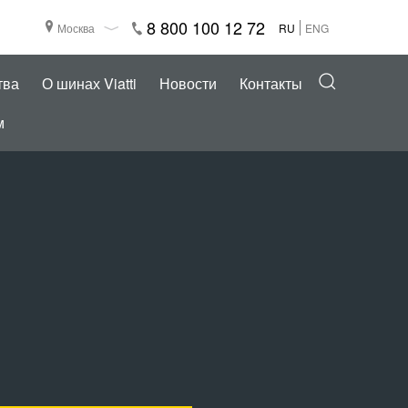
8 800 100 12 72
Москва
RU
ENG
тва
О шинах Viatti
Новости
Контакты
м