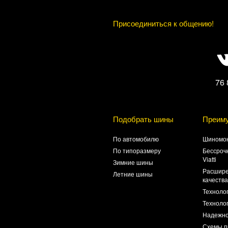
Присоединиться к общению!
76 
Подобрать шины
Преим
По автомобилю
Шиномон
По типоразмеру
Бессроч
Viatti
Зимние шины
Расшире
Летние шины
качеств
Техноло
Технолог
Надежно
Схемы п