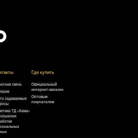
нтакты
Где купить
атная связь
Официальный
интернет-магазин
лерам
Оптовым
то задаваемые
покупателям
росы
итика ТД «Кама»
тношении
аботки
сональных
нных