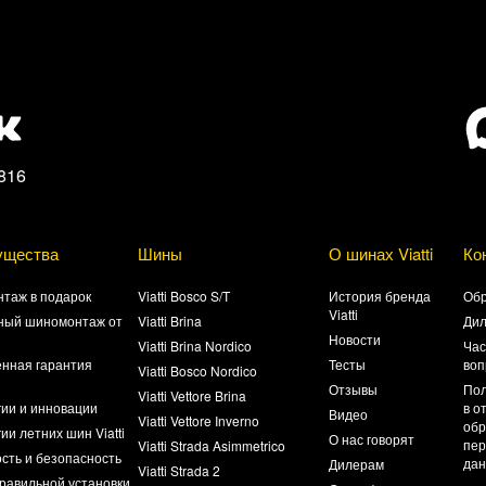
816
ущества
Шины
О шинах Viatti
Ко
таж в подарок
Viatti Bosco S/T
История бренда
Обр
Viatti
ный шиномонтаж от
Viatti Brina
Ди
Новости
Viatti Brina Nordico
Час
нная гарантия
Тесты
воп
Viatti Bosco Nordico
а
Отзывы
Пол
Viatti Vettore Brina
гии и инновации
в о
Видео
Viatti Vettore Inverno
обр
ии летних шин Viatti
О нас говорят
пер
Viatti Strada Asimmetrico
сть и безопасность
да
Дилерам
Viatti Strada 2
равильной установки