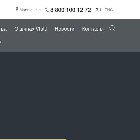
8 800 100 12 72
Москва
RU
ENG
тва
О шинах Viatti
Новости
Контакты
м