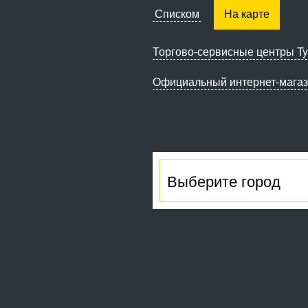
Списком
На карте
Торгово-сервисные
центры Ty
Официальный интернет-мага