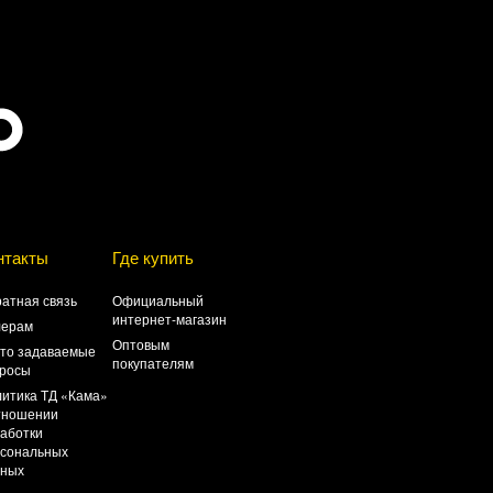
нтакты
Где купить
атная связь
Официальный
интернет-магазин
лерам
Оптовым
то задаваемые
покупателям
росы
итика ТД «Кама»
тношении
аботки
сональных
нных