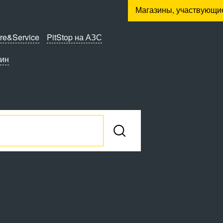
Магазины, участвующи
re&Service
PitStop на АЗС
зин