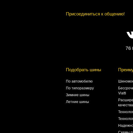
Присоединиться к общению!
76 
Подобрать шины
Преим
По автомобилю
Шиномон
По типоразмеру
Бессроч
Viatti
Зимние шины
Расшире
Летние шины
качеств
Техноло
Технолог
Надежно
Схемы п